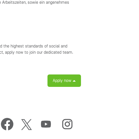
le Arbeitszeiten, sowie ein angenehmes
ld the highest standards of social and
t, apply now to join our dedicated team.
Apply now
O
O
O
O
p
p
p
p
e
e
e
e
n
n
n
n
s
s
s
s