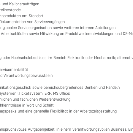
 und Kalibrieraufträgen
zteilbestände
zinprodukten am Standort
 Dokumentation von Servicevorgängen
globalen Serviceorganisation sowie weiteren internen Abteilungen
n Arbeitsabläufen sowie Mitwirkung an Produktweiterentwicklungen und QS
 oder Hochschulabschluss im Bereich Elektronik oder Mechatronik; alternat
ervicementalität
und Verantwortungsbewusstsein
nikationsgeschick sowie bereichsübergreifendes Denken und Handeln
Systemen (Ticketsystem, ERP, MS Office)
önlichen und fachlichen Weiterentwicklung
hkenntnisse in Wort und Schrift
ragspeaks und eine generelle Flexibilität in der Arbeitszeitgestaltung
d anspruchsvolles Aufgabengebiet, in einem verantwortungsvollen Business. Eine