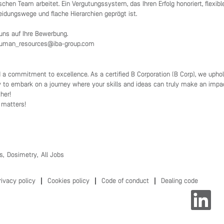
schen Team arbeitet. Ein Vergütungssystem, das Ihren Erfolg honoriert, flexib
idungswege und flache Hierarchien geprägt ist.
uns auf Ihre Bewerbung.
uman_resources@iba-group.com
nd a commitment to excellence. As a certified B Corporation (B Corp), we upho
y to embark on a journey where your skills and ideas can truly make an impac
her!
 matters!
s,
Dosimetry,
All Jobs
rivacy policy
Cookies policy
Code of conduct
Dealing code
O
p
e
n
s