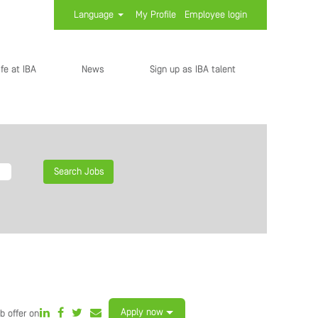
Language
My Profile
Employee login
ife at IBA
News
Sign up as IBA talent
Apply now
b offer on