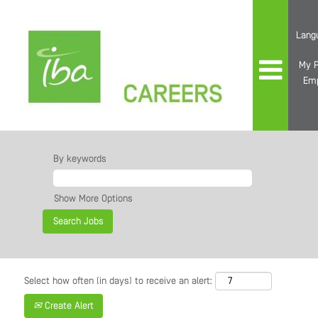
Lang
My P
Em
By keywords
Show More Options
Select how often (in days) to receive an alert:
Create Alert